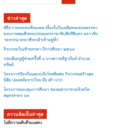
ข่าวล่าสุด
พิธีถวายพระพรชัยมงคล เนื่องในวันเฉลิมพระชนมพรรษา
พระบาทสมเด็จพระปรเมนทรรามาธิบดีศรีสินทร มหาวชิร
าลงกรณ พระวชิรเกล้าเจ้าอยู่หัว
กิจกรรมวันเข้าพรรษา ปีการศึกษา ๒๕๖๙
ประเมินครูผู้ช่วยครั้งที่ ๑ นางสาวอธิฐานันท์ อำนวย
ทรัพย์
โครงการป้องกันและระงับโรคติดต่อ กิจกรรมสร้างสุข
นิสัย ปลอดภัยจากโรค มือ เท้า ปาก
โครงการมอบทุนการศึกษา ของเหล่ากาชาดจังหวัด
สมุทรสาคร ๖๙
ความคิดเห็นล่าสุด
ไม่มีความเห็นที่จะแสดง