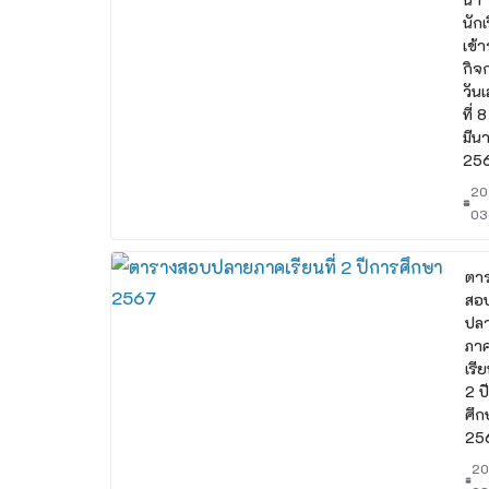
นักเ
เข้า
กิจ
วันเ
ที่ 8
มีน
25
20
03
ตา
สอ
ปล
ภา
เรีย
2 ป
ศึก
25
20