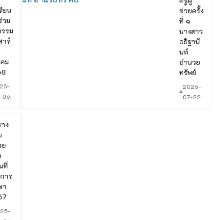
ครูผู้
รียน
ช่วยครั้ง
ร่วม
ที่ ๑
กรรม
นางสาว
สาร์
อธิฐานั
นท์
าคม
อำนวย
68
ทรัพย์
25-
2026-
-06
07-22
ราง
บ
าย
ค
นที่
ีการ
ษา
67
25-