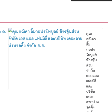
คุณ
ภณิดา
ลิ้ม
กอปร
ไพบูลย์
ห้างหุ้น
ส่วน
จำกัด
เอส แอล
แฟมมิลี่
และ
บริษัท
เดอะ
ลายน์ เท
รดดิ้ง