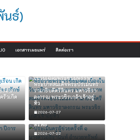
ันธ์)
IO
เอกสารเผยแพร่
ติดต่อเรา
พิธีถวายพระพรชัยมงคล เนื่อง
ในวันเฉลิมพระชนมพรรษา
พระบาทสมเด็จพระปรเมนทร
เรือน
รามาธิบดีศรีสินทร มหาวชิรา
ครัวเกิด
ลงกรณ พระวชิรเกล้าเจ้าอยู่
หัว
ประเมินครูผู้ช่วยครั้งที่ ๑
2026-07-27
า ปีการ
นางสาวอธิฐานันท์ อำนวย
ทรัพย์
2026-07-22