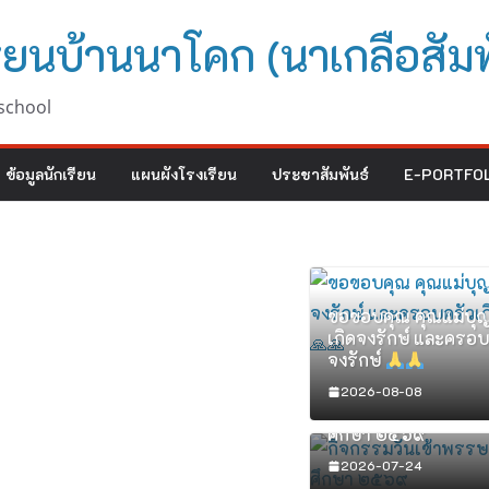
ียนบ้านนาโคก (นาเกลือสัมพ
school
ข้อมูลนักเรียน
แผนผังโรงเรียน
ประชาสัมพันธ์
E-PORTFOL
ขอขอบคุณ คุณแม่บุญ
เกิดจงรักษ์ และครอบ
จงรักษ์
2026-08-08
กิจกรรมวันเข้าพรรษ
ศึกษา ๒๕๖๙
2026-07-24