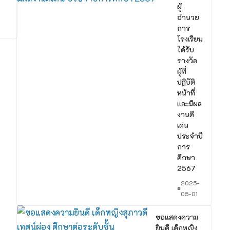
ผู้
อำนวย
การ
โรงเรียน
ได้รับ
รางวัล
ผู้ที่
ปฏิบัติ
หน้าที่
และมีผล
งานดี
เด่น
ประจำปี
การ
ศึกษา
2567
2025-
05-01
ขอแสดงความ
ยินดี เด็กหญิง