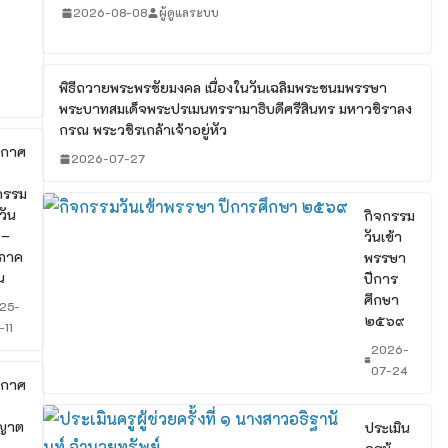
2026-08-08
ผู้ดูแลระบบ
พิธีถวายพระพรชัยมงคล เนื่องในวันเฉลิมพระชนมพรรษา
พระบาทสมเด็จพระปรเมนทรรามาธิบดีศรีสินทร มหาวชิราลง
กรณ พระวชิรเกล้าเจ้าอยู่หัว
ะกาศ
2026-07-27
กรรม
วัน
กิจกรรม
 –
วันเข้า
 ภาค
พรรษา
น
ปีการ
ศึกษา
25-
๒๕๖๙
-11
2026-
07-24
ะกาศ
ญาต
ประเมิน