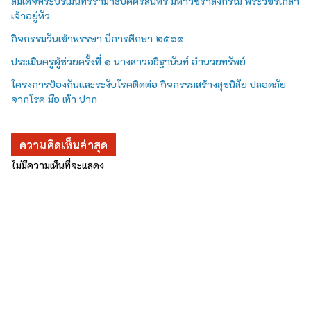
สมเด็จพระปรเมนทรรามาธิบดีศรีสินทร มหาวชิราลงกรณ พระวชิรเกล้า
เจ้าอยู่หัว
กิจกรรมวันเข้าพรรษา ปีการศึกษา ๒๕๖๙
ประเมินครูผู้ช่วยครั้งที่ ๑ นางสาวอธิฐานันท์ อำนวยทรัพย์
โครงการป้องกันและระงับโรคติดต่อ กิจกรรมสร้างสุขนิสัย ปลอดภัย
จากโรค มือ เท้า ปาก
ความคิดเห็นล่าสุด
ไม่มีความเห็นที่จะแสดง