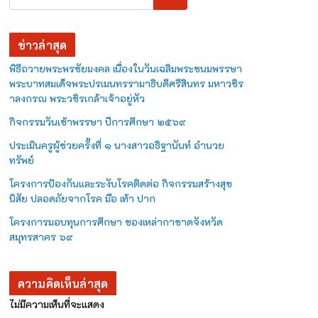
ข่าวล่าสุด
พิธีถวายพระพรชัยมงคล เนื่องในวันเฉลิมพระชนมพรรษา
พระบาทสมเด็จพระปรเมนทรรามาธิบดีศรีสินทร มหาวชิร
าลงกรณ พระวชิรเกล้าเจ้าอยู่หัว
กิจกรรมวันเข้าพรรษา ปีการศึกษา ๒๕๖๙
ประเมินครูผู้ช่วยครั้งที่ ๑ นางสาวอธิฐานันท์ อำนวย
ทรัพย์
โครงการป้องกันและระงับโรคติดต่อ กิจกรรมสร้างสุข
นิสัย ปลอดภัยจากโรค มือ เท้า ปาก
โครงการมอบทุนการศึกษา ของเหล่ากาชาดจังหวัด
สมุทรสาคร ๖๙
ความคิดเห็นล่าสุด
ไม่มีความเห็นที่จะแสดง