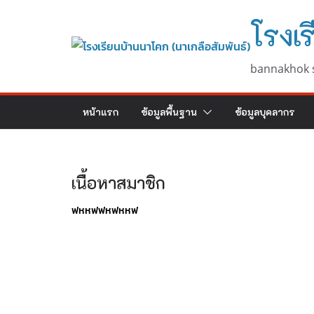
Skip
โรงเร
to
content
bannakhok 
หน้าแรก
ข้อมูลพื้นฐาน
ข้อมูลบุคลากร
เนื้อหาสมาชิก
ฟหหฟฟหฟหหฟ