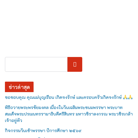
ค้นหา
ข่าวล่าสุด
ขอขอบคุณ คุณแม่บุญเรือน เกิดจงรักษ์ และครอบครัวเกิดจงรักษ์
พิธีถวายพระพรชัยมงคล เนื่องในวันเฉลิมพระชนมพรรษา พระบาท
สมเด็จพระปรเมนทรรามาธิบดีศรีสินทร มหาวชิราลงกรณ พระวชิรเกล้า
เจ้าอยู่หัว
กิจกรรมวันเข้าพรรษา ปีการศึกษา ๒๕๖๙