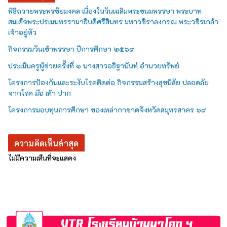
พิธีถวายพระพรชัยมงคล เนื่องในวันเฉลิมพระชนมพรรษา พระบาท
สมเด็จพระปรเมนทรรามาธิบดีศรีสินทร มหาวชิราลงกรณ พระวชิรเกล้า
เจ้าอยู่หัว
กิจกรรมวันเข้าพรรษา ปีการศึกษา ๒๕๖๙
ประเมินครูผู้ช่วยครั้งที่ ๑ นางสาวอธิฐานันท์ อำนวยทรัพย์
โครงการป้องกันและระงับโรคติดต่อ กิจกรรมสร้างสุขนิสัย ปลอดภัย
จากโรค มือ เท้า ปาก
โครงการมอบทุนการศึกษา ของเหล่ากาชาดจังหวัดสมุทรสาคร ๖๙
ความคิดเห็นล่าสุด
ไม่มีความเห็นที่จะแสดง