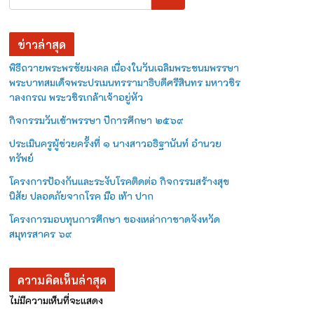
ข่าวล่าสุด
พิธีถวายพระพรชัยมงคล เนื่องในวันเฉลิมพระชนมพรรษา
พระบาทสมเด็จพระปรเมนทรรามาธิบดีศรีสินทร มหาวชิร
าลงกรณ พระวชิรเกล้าเจ้าอยู่หัว
กิจกรรมวันเข้าพรรษา ปีการศึกษา ๒๕๖๙
ประเมินครูผู้ช่วยครั้งที่ ๑ นางสาวอธิฐานันท์ อำนวย
ทรัพย์
โครงการป้องกันและระงับโรคติดต่อ กิจกรรมสร้างสุข
นิสัย ปลอดภัยจากโรค มือ เท้า ปาก
โครงการมอบทุนการศึกษา ของเหล่ากาชาดจังหวัด
สมุทรสาคร ๖๙
ความคิดเห็นล่าสุด
ไม่มีความเห็นที่จะแสดง