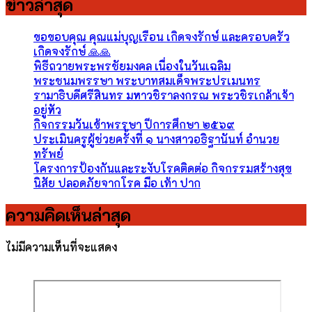
ข่าวล่าสุด
ขอขอบคุณ คุณแม่บุญเรือน เกิดจงรักษ์ และครอบครัว
เกิดจงรักษ์ 🙏🙏
พิธีถวายพระพรชัยมงคล เนื่องในวันเฉลิม
พระชนมพรรษา พระบาทสมเด็จพระปรเมนทร
รามาธิบดีศรีสินทร มหาวชิราลงกรณ พระวชิรเกล้าเจ้า
อยู่หัว
กิจกรรมวันเข้าพรรษา ปีการศึกษา ๒๕๖๙
ประเมินครูผู้ช่วยครั้งที่ ๑ นางสาวอธิฐานันท์ อำนวย
ทรัพย์
โครงการป้องกันและระงับโรคติดต่อ กิจกรรมสร้างสุข
นิสัย ปลอดภัยจากโรค มือ เท้า ปาก
ความคิดเห็นล่าสุด
ไม่มีความเห็นที่จะแสดง