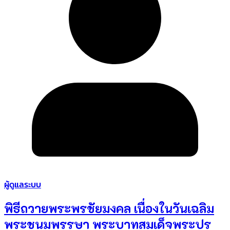
ผู้ดูแลระบบ
พิธีถวายพระพรชัยมงคล เนื่องในวันเฉลิม
พระชนมพรรษา พระบาทสมเด็จพระปร