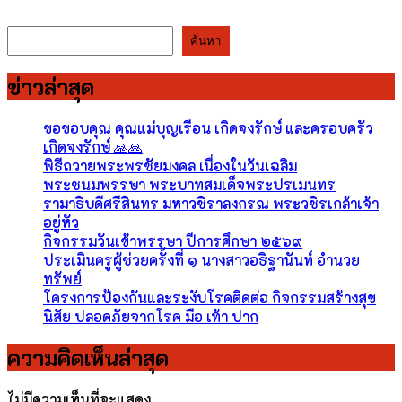
ค้นหา
ค้นหา
ข่าวล่าสุด
ขอขอบคุณ คุณแม่บุญเรือน เกิดจงรักษ์ และครอบครัว
เกิดจงรักษ์ 🙏🙏
พิธีถวายพระพรชัยมงคล เนื่องในวันเฉลิม
พระชนมพรรษา พระบาทสมเด็จพระปรเมนทร
รามาธิบดีศรีสินทร มหาวชิราลงกรณ พระวชิรเกล้าเจ้า
อยู่หัว
กิจกรรมวันเข้าพรรษา ปีการศึกษา ๒๕๖๙
ประเมินครูผู้ช่วยครั้งที่ ๑ นางสาวอธิฐานันท์ อำนวย
ทรัพย์
โครงการป้องกันและระงับโรคติดต่อ กิจกรรมสร้างสุข
นิสัย ปลอดภัยจากโรค มือ เท้า ปาก
ความคิดเห็นล่าสุด
ไม่มีความเห็นที่จะแสดง