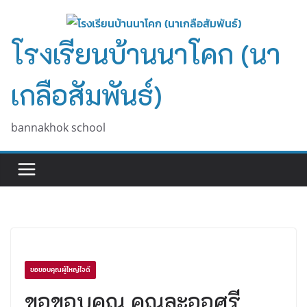
Skip
to
โรงเรียนบ้านนาโคก (นา
content
เกลือสัมพันธ์)
bannakhok school
ขอขอบคุณผู้ใหญ่ใจดี
ขอขอบคุณ คุณละออศรี