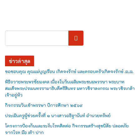
ค้นหา
ข่าวล่าสุด
ขอขอบคุณ คุณแม่บุญเรือน เกิดจงรักษ์ และครอบครัวเกิดจงรักษ์ 🙏🙏
พิธีถวายพระพรชัยมงคล เนื่องในวันเฉลิมพระชนมพรรษา พระบาท
สมเด็จพระปรเมนทรรามาธิบดีศรีสินทร มหาวชิราลงกรณ พระวชิรเกล้า
เจ้าอยู่หัว
กิจกรรมวันเข้าพรรษา ปีการศึกษา ๒๕๖๙
ประเมินครูผู้ช่วยครั้งที่ ๑ นางสาวอธิฐานันท์ อำนวยทรัพย์
โครงการป้องกันและระงับโรคติดต่อ กิจกรรมสร้างสุขนิสัย ปลอดภัย
จากโรค มือ เท้า ปาก