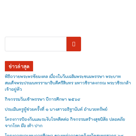
ค้นหา
ข่าวล่าสุด
พิธีถวายพระพรชัยมงคล เนื่องในวันเฉลิมพระชนมพรรษา พระบาท
สมเด็จพระปรเมนทรรามาธิบดีศรีสินทร มหาวชิราลงกรณ พระวชิรเกล้า
เจ้าอยู่หัว
กิจกรรมวันเข้าพรรษา ปีการศึกษา ๒๕๖๙
ประเมินครูผู้ช่วยครั้งที่ ๑ นางสาวอธิฐานันท์ อำนวยทรัพย์
โครงการป้องกันและระงับโรคติดต่อ กิจกรรมสร้างสุขนิสัย ปลอดภัย
จากโรค มือ เท้า ปาก
โครงการมอบทุนการศึกษา ของเหล่ากาชาดจังหวัดสมุทรสาคร ๖๙