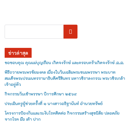
ค้นหา
ข่าวล่าสุด
ขอขอบคุณ คุณแม่บุญเรือน เกิดจงรักษ์ และครอบครัวเกิดจงรักษ์ 🙏🙏
พิธีถวายพระพรชัยมงคล เนื่องในวันเฉลิมพระชนมพรรษา พระบาท
สมเด็จพระปรเมนทรรามาธิบดีศรีสินทร มหาวชิราลงกรณ พระวชิรเกล้า
เจ้าอยู่หัว
กิจกรรมวันเข้าพรรษา ปีการศึกษา ๒๕๖๙
ประเมินครูผู้ช่วยครั้งที่ ๑ นางสาวอธิฐานันท์ อำนวยทรัพย์
โครงการป้องกันและระงับโรคติดต่อ กิจกรรมสร้างสุขนิสัย ปลอดภัย
จากโรค มือ เท้า ปาก