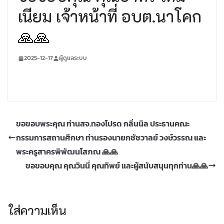
เนียม เจ้าหน้าที่ อบต.นาโคก
🙏🙏
2025-12-17
ผู้ดูแลระบบ
ขอขอบพระคุณ ท่านสจ.ทองโปรด กลิ่นนิล ประธานคณะ
กรรมการสถานศึกษา ท่านรองนายกชัชวาลย์ วงษ์วรรณ และ
พระครูสาครพิพัฒนโสภณ 🙏🙏
ขอขอบคุณ คุณวินนี่ คุณทิพย์ และผู้สนับสนุนทุกท่าน🙏🙏
ใส่ความเห็น