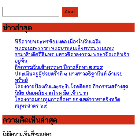
ค้นหา
ค้นหา
ข่าวล่าสุด
พิธีถวายพระพรชัยมงคล เนื่องในวันเฉลิม
พระชนมพรรษา พระบาทสมเด็จพระปรเมนทร
รามาธิบดีศรีสินทร มหาวชิราลงกรณ พระวชิรเกล้าเจ้า
อยู่หัว
กิจกรรมวันเข้าพรรษา ปีการศึกษา ๒๕๖๙
ประเมินครูผู้ช่วยครั้งที่ ๑ นางสาวอธิฐานันท์ อำนวย
ทรัพย์
โครงการป้องกันและระงับโรคติดต่อ กิจกรรมสร้างสุข
นิสัย ปลอดภัยจากโรค มือ เท้า ปาก
โครงการมอบทุนการศึกษา ของเหล่ากาชาดจังหวัด
สมุทรสาคร ๖๙
ความคิดเห็นล่าสุด
ไม่มีความเห็นที่จะแสดง