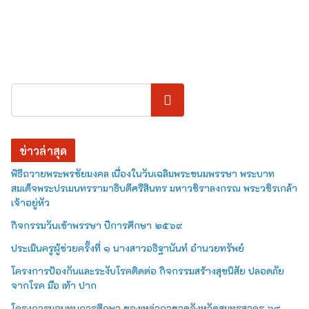
ค้นหา
ข่าวล่าสุด
พิธีถวายพระพรชัยมงคล เนื่องในวันเฉลิมพระชนมพรรษา พระบาท
สมเด็จพระปรเมนทรรามาธิบดีศรีสินทร มหาวชิราลงกรณ พระวชิรเกล้า
เจ้าอยู่หัว
กิจกรรมวันเข้าพรรษา ปีการศึกษา ๒๕๖๙
ประเมินครูผู้ช่วยครั้งที่ ๑ นางสาวอธิฐานันท์ อำนวยทรัพย์
โครงการป้องกันและระงับโรคติดต่อ กิจกรรมสร้างสุขนิสัย ปลอดภัย
จากโรค มือ เท้า ปาก
โครงการมอบทุนการศึกษา ของเหล่ากาชาดจังหวัดสมุทรสาคร ๖๙