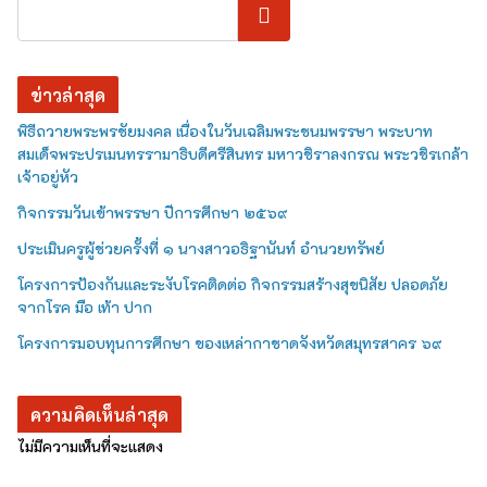
ค้นหา
ข่าวล่าสุด
พิธีถวายพระพรชัยมงคล เนื่องในวันเฉลิมพระชนมพรรษา พระบาท
สมเด็จพระปรเมนทรรามาธิบดีศรีสินทร มหาวชิราลงกรณ พระวชิรเกล้า
เจ้าอยู่หัว
กิจกรรมวันเข้าพรรษา ปีการศึกษา ๒๕๖๙
ประเมินครูผู้ช่วยครั้งที่ ๑ นางสาวอธิฐานันท์ อำนวยทรัพย์
โครงการป้องกันและระงับโรคติดต่อ กิจกรรมสร้างสุขนิสัย ปลอดภัย
จากโรค มือ เท้า ปาก
โครงการมอบทุนการศึกษา ของเหล่ากาชาดจังหวัดสมุทรสาคร ๖๙
ความคิดเห็นล่าสุด
ไม่มีความเห็นที่จะแสดง