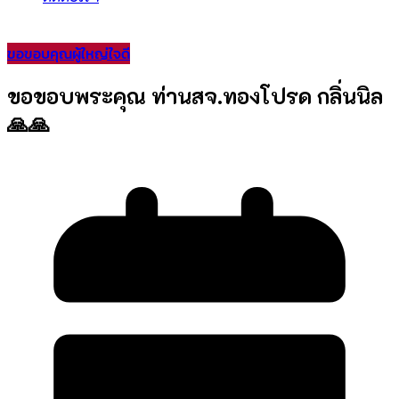
ขอขอบคุณผู้ใหญ่ใจดี
ขอขอบพระคุณ ท่านสจ.ทองโปรด กลิ่นนิล
🙏🙏