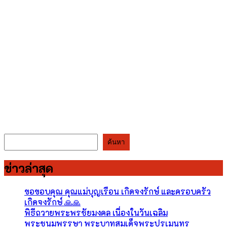
ค้นหา
ค้นหา
ข่าวล่าสุด
ขอขอบคุณ คุณแม่บุญเรือน เกิดจงรักษ์ และครอบครัว
เกิดจงรักษ์ 🙏🙏
พิธีถวายพระพรชัยมงคล เนื่องในวันเฉลิม
พระชนมพรรษา พระบาทสมเด็จพระปรเมนทร