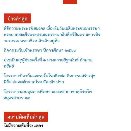
ข่าวล่าสุด
พิธีถวายพระพรชัยมงคล เนื่องในวันเฉลิมพระชนมพรรษา
พระบาทสมเด็จพระปรเมนทรรามาธิบดีศรีสินทร มหาวชิร
าลงกรณ พระวชิรเกล้าเจ้าอยู่หัว
กิจกรรมวันเข้าพรรษา ปีการศึกษา ๒๕๖๙
ประเมินครูผู้ช่วยครั้งที่ ๑ นางสาวอธิฐานันท์ อำนวย
ทรัพย์
โครงการป้องกันและระงับโรคติดต่อ กิจกรรมสร้างสุข
นิสัย ปลอดภัยจากโรค มือ เท้า ปาก
โครงการมอบทุนการศึกษา ของเหล่ากาชาดจังหวัด
สมุทรสาคร ๖๙
ความคิดเห็นล่าสุด
ไม่มีความเห็นที่จะแสดง