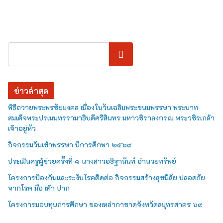
ค้นหา
ข่าวล่าสุด
พิธีถวายพระพรชัยมงคล เนื่องในวันเฉลิมพระชนมพรรษา พระบาท
สมเด็จพระปรเมนทรรามาธิบดีศรีสินทร มหาวชิราลงกรณ พระวชิรเกล้า
เจ้าอยู่หัว
กิจกรรมวันเข้าพรรษา ปีการศึกษา ๒๕๖๙
ประเมินครูผู้ช่วยครั้งที่ ๑ นางสาวอธิฐานันท์ อำนวยทรัพย์
โครงการป้องกันและระงับโรคติดต่อ กิจกรรมสร้างสุขนิสัย ปลอดภัย
จากโรค มือ เท้า ปาก
โครงการมอบทุนการศึกษา ของเหล่ากาชาดจังหวัดสมุทรสาคร ๖๙