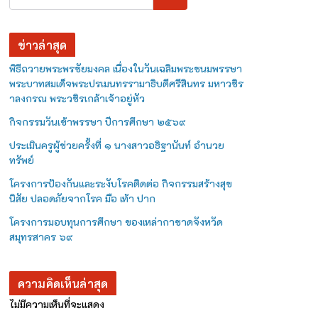
ข่าวล่าสุด
พิธีถวายพระพรชัยมงคล เนื่องในวันเฉลิมพระชนมพรรษา
พระบาทสมเด็จพระปรเมนทรรามาธิบดีศรีสินทร มหาวชิร
าลงกรณ พระวชิรเกล้าเจ้าอยู่หัว
กิจกรรมวันเข้าพรรษา ปีการศึกษา ๒๕๖๙
ประเมินครูผู้ช่วยครั้งที่ ๑ นางสาวอธิฐานันท์ อำนวย
ทรัพย์
โครงการป้องกันและระงับโรคติดต่อ กิจกรรมสร้างสุข
นิสัย ปลอดภัยจากโรค มือ เท้า ปาก
โครงการมอบทุนการศึกษา ของเหล่ากาชาดจังหวัด
สมุทรสาคร ๖๙
ความคิดเห็นล่าสุด
ไม่มีความเห็นที่จะแสดง