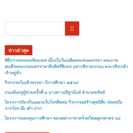
ค้นหา
ข่าวล่าสุด
พิธีถวายพระพรชัยมงคล เนื่องในวันเฉลิมพระชนมพรรษา พระบาท
สมเด็จพระปรเมนทรรามาธิบดีศรีสินทร มหาวชิราลงกรณ พระวชิรเกล้า
เจ้าอยู่หัว
กิจกรรมวันเข้าพรรษา ปีการศึกษา ๒๕๖๙
ประเมินครูผู้ช่วยครั้งที่ ๑ นางสาวอธิฐานันท์ อำนวยทรัพย์
โครงการป้องกันและระงับโรคติดต่อ กิจกรรมสร้างสุขนิสัย ปลอดภัย
จากโรค มือ เท้า ปาก
โครงการมอบทุนการศึกษา ของเหล่ากาชาดจังหวัดสมุทรสาคร ๖๙