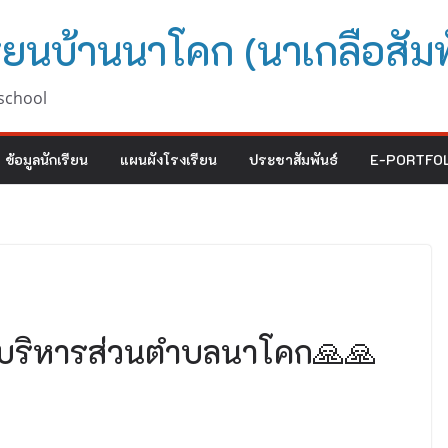
ียนบ้านนาโคก (นาเกลือสัมพ
school
ข้อมูลนักเรียน
แผนผังโรงเรียน
ประชาสัมพันธ์
E-PORTFOL
บริหารส่วนตำบลนาโคก🙏🙏