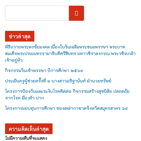
ค้นหา
ข่าวล่าสุด
พิธีถวายพระพรชัยมงคล เนื่องในวันเฉลิมพระชนมพรรษา พระบาท
สมเด็จพระปรเมนทรรามาธิบดีศรีสินทร มหาวชิราลงกรณ พระวชิรเกล้า
เจ้าอยู่หัว
กิจกรรมวันเข้าพรรษา ปีการศึกษา ๒๕๖๙
ประเมินครูผู้ช่วยครั้งที่ ๑ นางสาวอธิฐานันท์ อำนวยทรัพย์
โครงการป้องกันและระงับโรคติดต่อ กิจกรรมสร้างสุขนิสัย ปลอดภัย
จากโรค มือ เท้า ปาก
โครงการมอบทุนการศึกษา ของเหล่ากาชาดจังหวัดสมุทรสาคร ๖๙
ความคิดเห็นล่าสุด
ไม่มีความเห็นที่จะแสดง