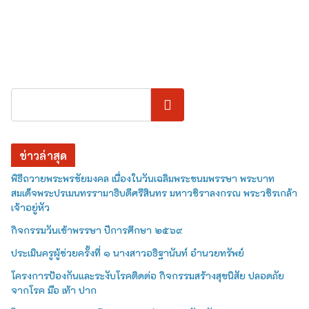
ค้นหา
ข่าวล่าสุด
พิธีถวายพระพรชัยมงคล เนื่องในวันเฉลิมพระชนมพรรษา พระบาท
สมเด็จพระปรเมนทรรามาธิบดีศรีสินทร มหาวชิราลงกรณ พระวชิรเกล้า
เจ้าอยู่หัว
กิจกรรมวันเข้าพรรษา ปีการศึกษา ๒๕๖๙
ประเมินครูผู้ช่วยครั้งที่ ๑ นางสาวอธิฐานันท์ อำนวยทรัพย์
โครงการป้องกันและระงับโรคติดต่อ กิจกรรมสร้างสุขนิสัย ปลอดภัย
จากโรค มือ เท้า ปาก