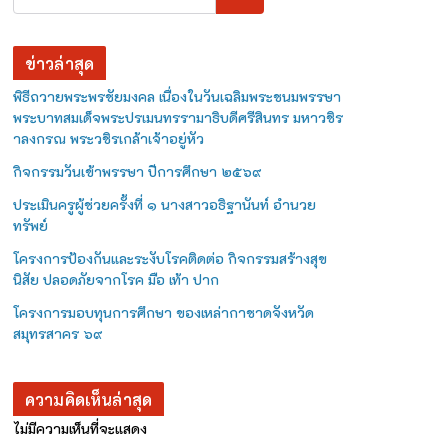
ข่าวล่าสุด
พิธีถวายพระพรชัยมงคล เนื่องในวันเฉลิมพระชนมพรรษา
พระบาทสมเด็จพระปรเมนทรรามาธิบดีศรีสินทร มหาวชิร
าลงกรณ พระวชิรเกล้าเจ้าอยู่หัว
กิจกรรมวันเข้าพรรษา ปีการศึกษา ๒๕๖๙
ประเมินครูผู้ช่วยครั้งที่ ๑ นางสาวอธิฐานันท์ อำนวย
ทรัพย์
โครงการป้องกันและระงับโรคติดต่อ กิจกรรมสร้างสุข
นิสัย ปลอดภัยจากโรค มือ เท้า ปาก
โครงการมอบทุนการศึกษา ของเหล่ากาชาดจังหวัด
สมุทรสาคร ๖๙
ความคิดเห็นล่าสุด
ไม่มีความเห็นที่จะแสดง