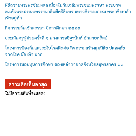
พิธีถวายพระพรชัยมงคล เนื่องในวันเฉลิมพระชนมพรรษา พระบาท
สมเด็จพระปรเมนทรรามาธิบดีศรีสินทร มหาวชิราลงกรณ พระวชิรเกล้า
เจ้าอยู่หัว
กิจกรรมวันเข้าพรรษา ปีการศึกษา ๒๕๖๙
ประเมินครูผู้ช่วยครั้งที่ ๑ นางสาวอธิฐานันท์ อำนวยทรัพย์
โครงการป้องกันและระงับโรคติดต่อ กิจกรรมสร้างสุขนิสัย ปลอดภัย
จากโรค มือ เท้า ปาก
โครงการมอบทุนการศึกษา ของเหล่ากาชาดจังหวัดสมุทรสาคร ๖๙
ความคิดเห็นล่าสุด
ไม่มีความเห็นที่จะแสดง