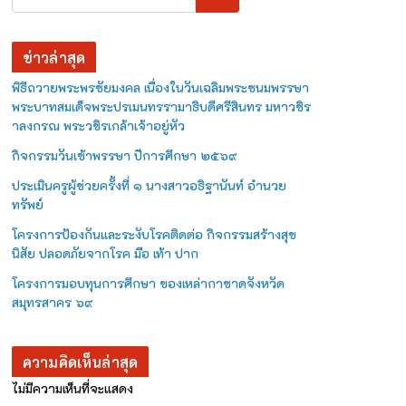
ข่าวล่าสุด
พิธีถวายพระพรชัยมงคล เนื่องในวันเฉลิมพระชนมพรรษา
พระบาทสมเด็จพระปรเมนทรรามาธิบดีศรีสินทร มหาวชิร
าลงกรณ พระวชิรเกล้าเจ้าอยู่หัว
กิจกรรมวันเข้าพรรษา ปีการศึกษา ๒๕๖๙
ประเมินครูผู้ช่วยครั้งที่ ๑ นางสาวอธิฐานันท์ อำนวย
ทรัพย์
โครงการป้องกันและระงับโรคติดต่อ กิจกรรมสร้างสุข
นิสัย ปลอดภัยจากโรค มือ เท้า ปาก
โครงการมอบทุนการศึกษา ของเหล่ากาชาดจังหวัด
สมุทรสาคร ๖๙
ความคิดเห็นล่าสุด
ไม่มีความเห็นที่จะแสดง