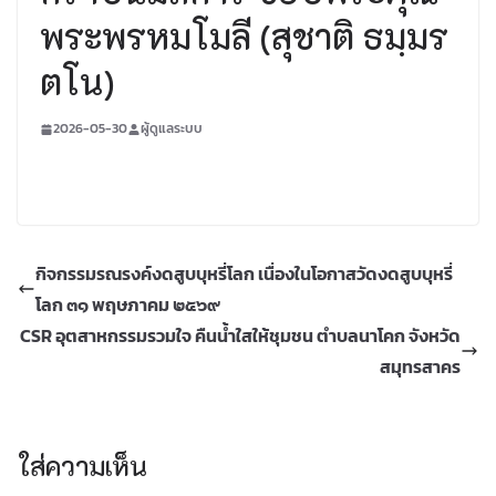
พระพรหมโมลี (สุชาติ ธมฺมร
ตโน)
2026-05-30
ผู้ดูแลระบบ
กิจกรรมรณรงค์งดสูบบุหรี่โลก เนื่องในโอกาสวัดงดสูบบุหรี่
โลก ๓๑ พฤษภาคม ๒๕๖๙
CSR อุตสาหกรรมรวมใจ คืนน้ำใสให้ชุมชน ตำบลนาโคก จังหวัด
สมุทรสาคร
ใส่ความเห็น