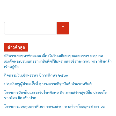
ค้นหา
ข่าวล่าสุด
พิธีถวายพระพรชัยมงคล เนื่องในวันเฉลิมพระชนมพรรษา พระบาท
สมเด็จพระปรเมนทรรามาธิบดีศรีสินทร มหาวชิราลงกรณ พระวชิรเกล้า
เจ้าอยู่หัว
กิจกรรมวันเข้าพรรษา ปีการศึกษา ๒๕๖๙
ประเมินครูผู้ช่วยครั้งที่ ๑ นางสาวอธิฐานันท์ อำนวยทรัพย์
โครงการป้องกันและระงับโรคติดต่อ กิจกรรมสร้างสุขนิสัย ปลอดภัย
จากโรค มือ เท้า ปาก
โครงการมอบทุนการศึกษา ของเหล่ากาชาดจังหวัดสมุทรสาคร ๖๙