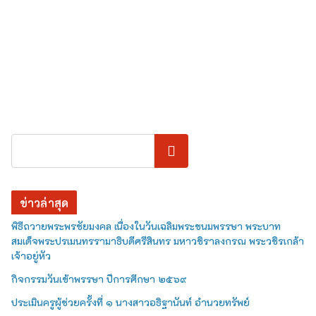
ค้นหา
ข่าวล่าสุด
พิธีถวายพระพรชัยมงคล เนื่องในวันเฉลิมพระชนมพรรษา พระบาท
สมเด็จพระปรเมนทรรามาธิบดีศรีสินทร มหาวชิราลงกรณ พระวชิรเกล้า
เจ้าอยู่หัว
กิจกรรมวันเข้าพรรษา ปีการศึกษา ๒๕๖๙
ประเมินครูผู้ช่วยครั้งที่ ๑ นางสาวอธิฐานันท์ อำนวยทรัพย์