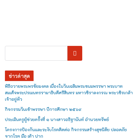
ค้นหา
ข่าวล่าสุด
พิธีถวายพระพรชัยมงคล เนื่องในวันเฉลิมพระชนมพรรษา พระบาท
สมเด็จพระปรเมนทรรามาธิบดีศรีสินทร มหาวชิราลงกรณ พระวชิรเกล้า
เจ้าอยู่หัว
กิจกรรมวันเข้าพรรษา ปีการศึกษา ๒๕๖๙
ประเมินครูผู้ช่วยครั้งที่ ๑ นางสาวอธิฐานันท์ อำนวยทรัพย์
โครงการป้องกันและระงับโรคติดต่อ กิจกรรมสร้างสุขนิสัย ปลอดภัย
จากโรค มือ เท้า ปาก