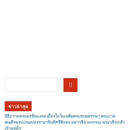
ค้นหา
ข่าวล่าสุด
พิธีถวายพระพรชัยมงคล เนื่องในวันเฉลิมพระชนมพรรษา พระบาท
สมเด็จพระปรเมนทรรามาธิบดีศรีสินทร มหาวชิราลงกรณ พระวชิรเกล้า
เจ้าอยู่หัว