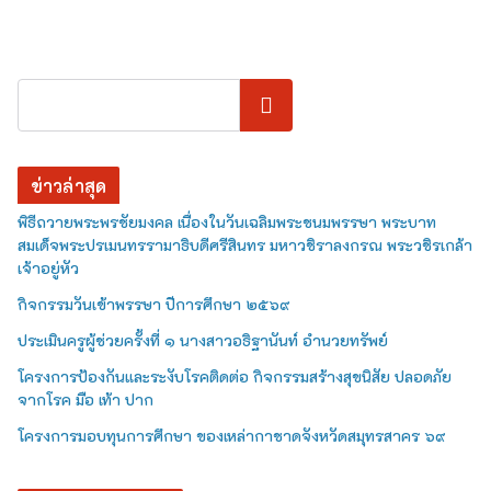
ค้นหา
ข่าวล่าสุด
พิธีถวายพระพรชัยมงคล เนื่องในวันเฉลิมพระชนมพรรษา พระบาท
สมเด็จพระปรเมนทรรามาธิบดีศรีสินทร มหาวชิราลงกรณ พระวชิรเกล้า
เจ้าอยู่หัว
กิจกรรมวันเข้าพรรษา ปีการศึกษา ๒๕๖๙
ประเมินครูผู้ช่วยครั้งที่ ๑ นางสาวอธิฐานันท์ อำนวยทรัพย์
โครงการป้องกันและระงับโรคติดต่อ กิจกรรมสร้างสุขนิสัย ปลอดภัย
จากโรค มือ เท้า ปาก
โครงการมอบทุนการศึกษา ของเหล่ากาชาดจังหวัดสมุทรสาคร ๖๙