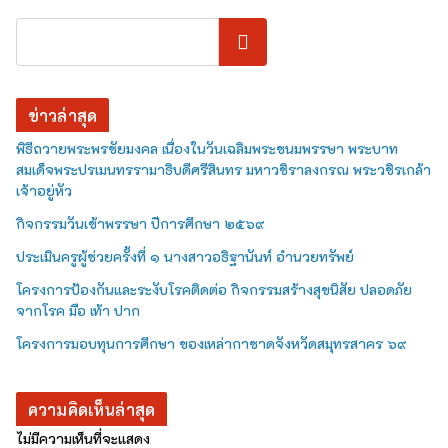
ค้นหา
ข่าวล่าสุด
พิธีถวายพระพรชัยมงคล เนื่องในวันเฉลิมพระชนมพรรษา พระบาท
สมเด็จพระปรเมนทรรามาธิบดีศรีสินทร มหาวชิราลงกรณ พระวชิรเกล้า
เจ้าอยู่หัว
กิจกรรมวันเข้าพรรษา ปีการศึกษา ๒๕๖๙
ประเมินครูผู้ช่วยครั้งที่ ๑ นางสาวอธิฐานันท์ อำนวยทรัพย์
โครงการป้องกันและระงับโรคติดต่อ กิจกรรมสร้างสุขนิสัย ปลอดภัย
จากโรค มือ เท้า ปาก
โครงการมอบทุนการศึกษา ของเหล่ากาชาดจังหวัดสมุทรสาคร ๖๙
ความคิดเห็นล่าสุด
ไม่มีความเห็นที่จะแสดง