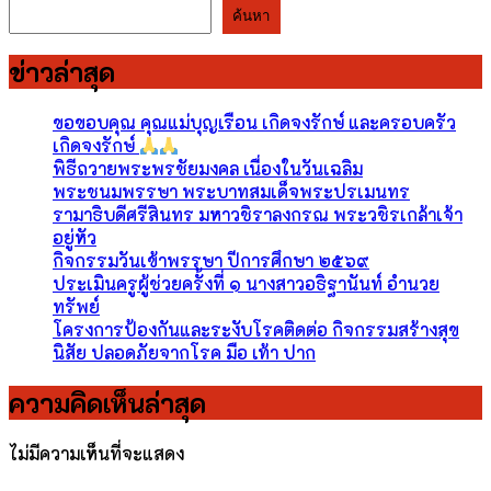
ค้นหา
ค้นหา
ข่าวล่าสุด
ขอขอบคุณ คุณแม่บุญเรือน เกิดจงรักษ์ และครอบครัว
เกิดจงรักษ์
พิธีถวายพระพรชัยมงคล เนื่องในวันเฉลิม
พระชนมพรรษา พระบาทสมเด็จพระปรเมนทร
รามาธิบดีศรีสินทร มหาวชิราลงกรณ พระวชิรเกล้าเจ้า
อยู่หัว
กิจกรรมวันเข้าพรรษา ปีการศึกษา ๒๕๖๙
ประเมินครูผู้ช่วยครั้งที่ ๑ นางสาวอธิฐานันท์ อำนวย
ทรัพย์
โครงการป้องกันและระงับโรคติดต่อ กิจกรรมสร้างสุข
นิสัย ปลอดภัยจากโรค มือ เท้า ปาก
ความคิดเห็นล่าสุด
ไม่มีความเห็นที่จะแสดง