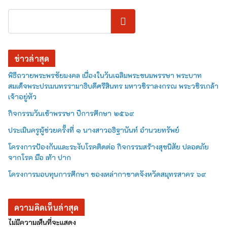
ค้นหา
ข่าวล่าสุด
พิธีถวายพระพรชัยมงคล เนื่องในวันเฉลิมพระชนมพรรษา พระบาท
สมเด็จพระปรเมนทรรามาธิบดีศรีสินทร มหาวชิราลงกรณ พระวชิรเกล้า
เจ้าอยู่หัว
กิจกรรมวันเข้าพรรษา ปีการศึกษา ๒๕๖๙
ประเมินครูผู้ช่วยครั้งที่ ๑ นางสาวอธิฐานันท์ อำนวยทรัพย์
โครงการป้องกันและระงับโรคติดต่อ กิจกรรมสร้างสุขนิสัย ปลอดภัย
จากโรค มือ เท้า ปาก
โครงการมอบทุนการศึกษา ของเหล่ากาชาดจังหวัดสมุทรสาคร ๖๙
ความคิดเห็นล่าสุด
ไม่มีความเห็นที่จะแสดง