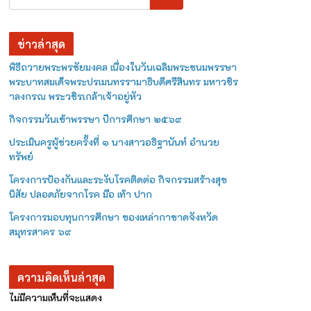
ข่าวล่าสุด
พิธีถวายพระพรชัยมงคล เนื่องในวันเฉลิมพระชนมพรรษา
พระบาทสมเด็จพระปรเมนทรรามาธิบดีศรีสินทร มหาวชิร
าลงกรณ พระวชิรเกล้าเจ้าอยู่หัว
กิจกรรมวันเข้าพรรษา ปีการศึกษา ๒๕๖๙
ประเมินครูผู้ช่วยครั้งที่ ๑ นางสาวอธิฐานันท์ อำนวย
ทรัพย์
โครงการป้องกันและระงับโรคติดต่อ กิจกรรมสร้างสุข
นิสัย ปลอดภัยจากโรค มือ เท้า ปาก
โครงการมอบทุนการศึกษา ของเหล่ากาชาดจังหวัด
สมุทรสาคร ๖๙
ความคิดเห็นล่าสุด
ไม่มีความเห็นที่จะแสดง