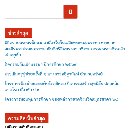
ค้นหา
ข่าวล่าสุด
พิธีถวายพระพรชัยมงคล เนื่องในวันเฉลิมพระชนมพรรษา พระบาท
สมเด็จพระปรเมนทรรามาธิบดีศรีสินทร มหาวชิราลงกรณ พระวชิรเกล้า
เจ้าอยู่หัว
กิจกรรมวันเข้าพรรษา ปีการศึกษา ๒๕๖๙
ประเมินครูผู้ช่วยครั้งที่ ๑ นางสาวอธิฐานันท์ อำนวยทรัพย์
โครงการป้องกันและระงับโรคติดต่อ กิจกรรมสร้างสุขนิสัย ปลอดภัย
จากโรค มือ เท้า ปาก
โครงการมอบทุนการศึกษา ของเหล่ากาชาดจังหวัดสมุทรสาคร ๖๙
ความคิดเห็นล่าสุด
ไม่มีความเห็นที่จะแสดง