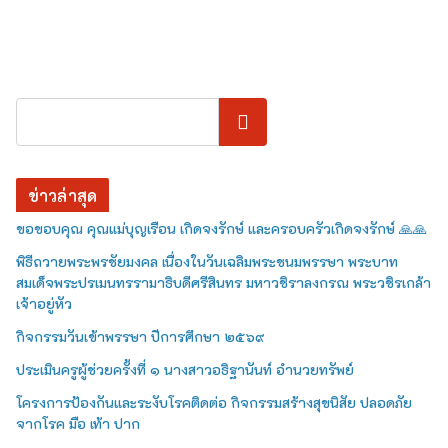
ค้นหา
ข่าวล่าสุด
ขอขอบคุณ คุณแม่บุญเรือน เกิดจงรักษ์ และครอบครัวเกิดจงรักษ์ 🙏🙏
พิธีถวายพระพรชัยมงคล เนื่องในวันเฉลิมพระชนมพรรษา พระบาท
สมเด็จพระปรเมนทรรามาธิบดีศรีสินทร มหาวชิราลงกรณ พระวชิรเกล้า
เจ้าอยู่หัว
กิจกรรมวันเข้าพรรษา ปีการศึกษา ๒๕๖๙
ประเมินครูผู้ช่วยครั้งที่ ๑ นางสาวอธิฐานันท์ อำนวยทรัพย์
โครงการป้องกันและระงับโรคติดต่อ กิจกรรมสร้างสุขนิสัย ปลอดภัย
จากโรค มือ เท้า ปาก