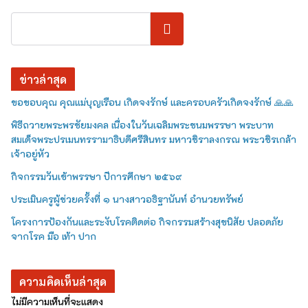
ค้นหา
ข่าวล่าสุด
ขอขอบคุณ คุณแม่บุญเรือน เกิดจงรักษ์ และครอบครัวเกิดจงรักษ์ 🙏🙏
พิธีถวายพระพรชัยมงคล เนื่องในวันเฉลิมพระชนมพรรษา พระบาท
สมเด็จพระปรเมนทรรามาธิบดีศรีสินทร มหาวชิราลงกรณ พระวชิรเกล้า
เจ้าอยู่หัว
กิจกรรมวันเข้าพรรษา ปีการศึกษา ๒๕๖๙
ประเมินครูผู้ช่วยครั้งที่ ๑ นางสาวอธิฐานันท์ อำนวยทรัพย์
โครงการป้องกันและระงับโรคติดต่อ กิจกรรมสร้างสุขนิสัย ปลอดภัย
จากโรค มือ เท้า ปาก
ความคิดเห็นล่าสุด
ไม่มีความเห็นที่จะแสดง