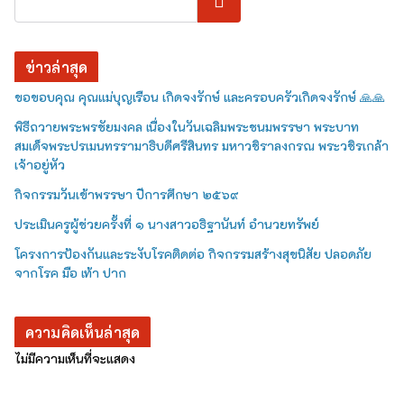
ค้นหา
ข่าวล่าสุด
ขอขอบคุณ คุณแม่บุญเรือน เกิดจงรักษ์ และครอบครัวเกิดจงรักษ์ 🙏🙏
พิธีถวายพระพรชัยมงคล เนื่องในวันเฉลิมพระชนมพรรษา พระบาท
สมเด็จพระปรเมนทรรามาธิบดีศรีสินทร มหาวชิราลงกรณ พระวชิรเกล้า
เจ้าอยู่หัว
กิจกรรมวันเข้าพรรษา ปีการศึกษา ๒๕๖๙
ประเมินครูผู้ช่วยครั้งที่ ๑ นางสาวอธิฐานันท์ อำนวยทรัพย์
โครงการป้องกันและระงับโรคติดต่อ กิจกรรมสร้างสุขนิสัย ปลอดภัย
จากโรค มือ เท้า ปาก
ความคิดเห็นล่าสุด
ไม่มีความเห็นที่จะแสดง