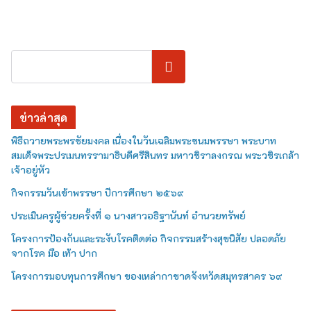
ค้นหา
ข่าวล่าสุด
พิธีถวายพระพรชัยมงคล เนื่องในวันเฉลิมพระชนมพรรษา พระบาท
สมเด็จพระปรเมนทรรามาธิบดีศรีสินทร มหาวชิราลงกรณ พระวชิรเกล้า
เจ้าอยู่หัว
กิจกรรมวันเข้าพรรษา ปีการศึกษา ๒๕๖๙
ประเมินครูผู้ช่วยครั้งที่ ๑ นางสาวอธิฐานันท์ อำนวยทรัพย์
โครงการป้องกันและระงับโรคติดต่อ กิจกรรมสร้างสุขนิสัย ปลอดภัย
จากโรค มือ เท้า ปาก
โครงการมอบทุนการศึกษา ของเหล่ากาชาดจังหวัดสมุทรสาคร ๖๙