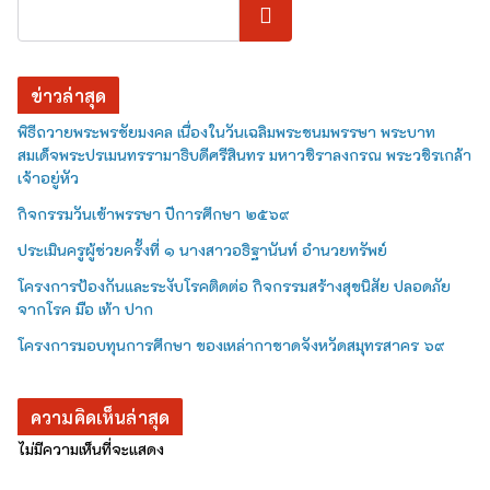
ค้นหา
ข่าวล่าสุด
พิธีถวายพระพรชัยมงคล เนื่องในวันเฉลิมพระชนมพรรษา พระบาท
สมเด็จพระปรเมนทรรามาธิบดีศรีสินทร มหาวชิราลงกรณ พระวชิรเกล้า
เจ้าอยู่หัว
กิจกรรมวันเข้าพรรษา ปีการศึกษา ๒๕๖๙
ประเมินครูผู้ช่วยครั้งที่ ๑ นางสาวอธิฐานันท์ อำนวยทรัพย์
โครงการป้องกันและระงับโรคติดต่อ กิจกรรมสร้างสุขนิสัย ปลอดภัย
จากโรค มือ เท้า ปาก
โครงการมอบทุนการศึกษา ของเหล่ากาชาดจังหวัดสมุทรสาคร ๖๙
ความคิดเห็นล่าสุด
ไม่มีความเห็นที่จะแสดง