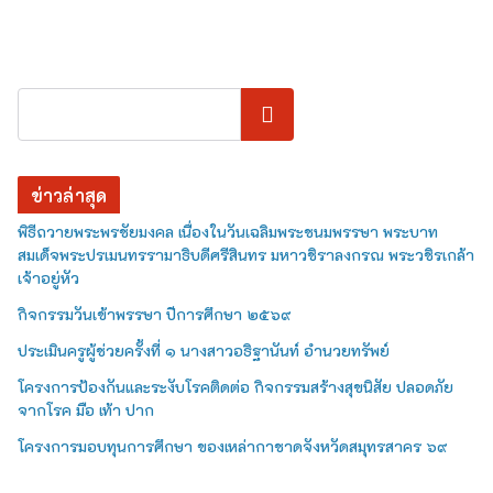
ค้นหา
ข่าวล่าสุด
พิธีถวายพระพรชัยมงคล เนื่องในวันเฉลิมพระชนมพรรษา พระบาท
สมเด็จพระปรเมนทรรามาธิบดีศรีสินทร มหาวชิราลงกรณ พระวชิรเกล้า
เจ้าอยู่หัว
กิจกรรมวันเข้าพรรษา ปีการศึกษา ๒๕๖๙
ประเมินครูผู้ช่วยครั้งที่ ๑ นางสาวอธิฐานันท์ อำนวยทรัพย์
โครงการป้องกันและระงับโรคติดต่อ กิจกรรมสร้างสุขนิสัย ปลอดภัย
จากโรค มือ เท้า ปาก
โครงการมอบทุนการศึกษา ของเหล่ากาชาดจังหวัดสมุทรสาคร ๖๙