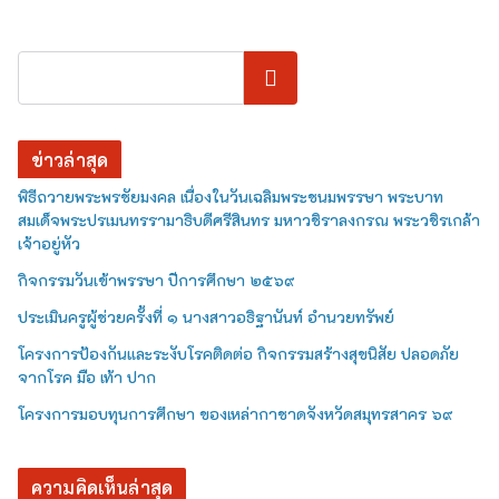
ค้นหา
ข่าวล่าสุด
พิธีถวายพระพรชัยมงคล เนื่องในวันเฉลิมพระชนมพรรษา พระบาท
สมเด็จพระปรเมนทรรามาธิบดีศรีสินทร มหาวชิราลงกรณ พระวชิรเกล้า
เจ้าอยู่หัว
กิจกรรมวันเข้าพรรษา ปีการศึกษา ๒๕๖๙
ประเมินครูผู้ช่วยครั้งที่ ๑ นางสาวอธิฐานันท์ อำนวยทรัพย์
โครงการป้องกันและระงับโรคติดต่อ กิจกรรมสร้างสุขนิสัย ปลอดภัย
จากโรค มือ เท้า ปาก
โครงการมอบทุนการศึกษา ของเหล่ากาชาดจังหวัดสมุทรสาคร ๖๙
ความคิดเห็นล่าสุด