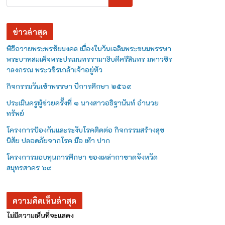
ข่าวล่าสุด
พิธีถวายพระพรชัยมงคล เนื่องในวันเฉลิมพระชนมพรรษา
พระบาทสมเด็จพระปรเมนทรรามาธิบดีศรีสินทร มหาวชิร
าลงกรณ พระวชิรเกล้าเจ้าอยู่หัว
กิจกรรมวันเข้าพรรษา ปีการศึกษา ๒๕๖๙
ประเมินครูผู้ช่วยครั้งที่ ๑ นางสาวอธิฐานันท์ อำนวย
ทรัพย์
โครงการป้องกันและระงับโรคติดต่อ กิจกรรมสร้างสุข
นิสัย ปลอดภัยจากโรค มือ เท้า ปาก
โครงการมอบทุนการศึกษา ของเหล่ากาชาดจังหวัด
สมุทรสาคร ๖๙
ความคิดเห็นล่าสุด
ไม่มีความเห็นที่จะแสดง