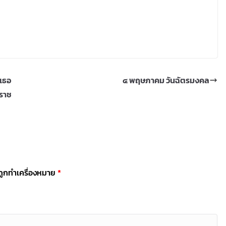
าเธอ
๔ พฤษภาคม วันฉัตรมงคล
ยราช
นถูกทำเครื่องหมาย
*