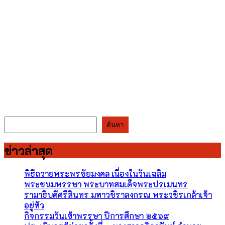
ค้นหา
ค้นหา
ข่าวล่าสุด
พิธีถวายพระพรชัยมงคล เนื่องในวันเฉลิม
พระชนมพรรษา พระบาทสมเด็จพระปรเมนทร
รามาธิบดีศรีสินทร มหาวชิราลงกรณ พระวชิรเกล้าเจ้า
อยู่หัว
กิจกรรมวันเข้าพรรษา ปีการศึกษา ๒๕๖๙