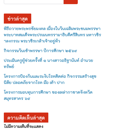
ข่าวล่าสุด
พิธีถวายพระพรชัยมงคล เนื่องในวันเฉลิมพระชนมพรรษา
พระบาทสมเด็จพระปรเมนทรรามาธิบดีศรีสินทร มหาวชิร
าลงกรณ พระวชิรเกล้าเจ้าอยู่หัว
กิจกรรมวันเข้าพรรษา ปีการศึกษา ๒๕๖๙
ประเมินครูผู้ช่วยครั้งที่ ๑ นางสาวอธิฐานันท์ อำนวย
ทรัพย์
โครงการป้องกันและระงับโรคติดต่อ กิจกรรมสร้างสุข
นิสัย ปลอดภัยจากโรค มือ เท้า ปาก
โครงการมอบทุนการศึกษา ของเหล่ากาชาดจังหวัด
สมุทรสาคร ๖๙
ความคิดเห็นล่าสุด
ไม่มีความเห็นที่จะแสดง