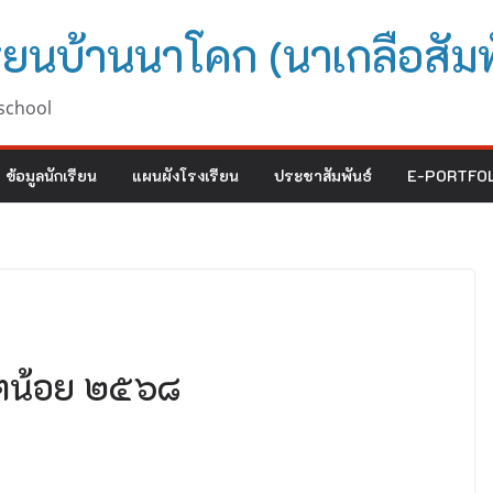
ียนบ้านนาโคก (นาเกลือสัมพ
school
ข้อมูลนักเรียน
แผนผังโรงเรียน
ประชาสัมพันธ์
E-PORTFOL
ฑิตน้อย ๒๕๖๘