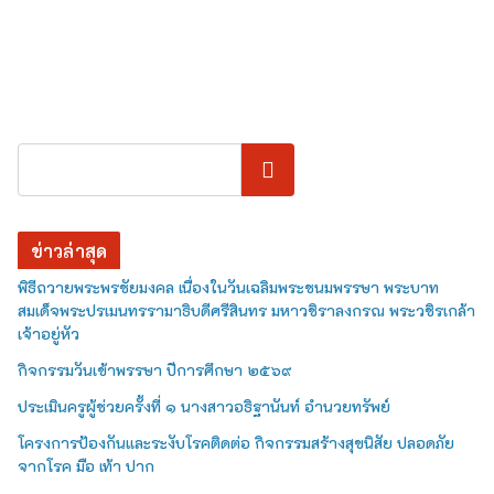
ค้นหา
ข่าวล่าสุด
พิธีถวายพระพรชัยมงคล เนื่องในวันเฉลิมพระชนมพรรษา พระบาท
สมเด็จพระปรเมนทรรามาธิบดีศรีสินทร มหาวชิราลงกรณ พระวชิรเกล้า
เจ้าอยู่หัว
กิจกรรมวันเข้าพรรษา ปีการศึกษา ๒๕๖๙
ประเมินครูผู้ช่วยครั้งที่ ๑ นางสาวอธิฐานันท์ อำนวยทรัพย์
โครงการป้องกันและระงับโรคติดต่อ กิจกรรมสร้างสุขนิสัย ปลอดภัย
จากโรค มือ เท้า ปาก