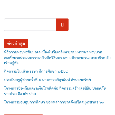
ค้นหา
ข่าวล่าสุด
พิธีถวายพระพรชัยมงคล เนื่องในวันเฉลิมพระชนมพรรษา พระบาท
สมเด็จพระปรเมนทรรามาธิบดีศรีสินทร มหาวชิราลงกรณ พระวชิรเกล้า
เจ้าอยู่หัว
กิจกรรมวันเข้าพรรษา ปีการศึกษา ๒๕๖๙
ประเมินครูผู้ช่วยครั้งที่ ๑ นางสาวอธิฐานันท์ อำนวยทรัพย์
โครงการป้องกันและระงับโรคติดต่อ กิจกรรมสร้างสุขนิสัย ปลอดภัย
จากโรค มือ เท้า ปาก
โครงการมอบทุนการศึกษา ของเหล่ากาชาดจังหวัดสมุทรสาคร ๖๙