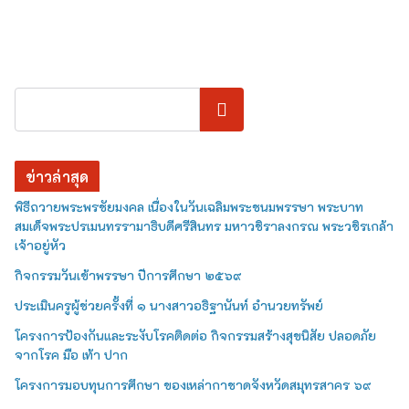
ค้นหา
ข่าวล่าสุด
พิธีถวายพระพรชัยมงคล เนื่องในวันเฉลิมพระชนมพรรษา พระบาท
สมเด็จพระปรเมนทรรามาธิบดีศรีสินทร มหาวชิราลงกรณ พระวชิรเกล้า
เจ้าอยู่หัว
กิจกรรมวันเข้าพรรษา ปีการศึกษา ๒๕๖๙
ประเมินครูผู้ช่วยครั้งที่ ๑ นางสาวอธิฐานันท์ อำนวยทรัพย์
โครงการป้องกันและระงับโรคติดต่อ กิจกรรมสร้างสุขนิสัย ปลอดภัย
จากโรค มือ เท้า ปาก
โครงการมอบทุนการศึกษา ของเหล่ากาชาดจังหวัดสมุทรสาคร ๖๙