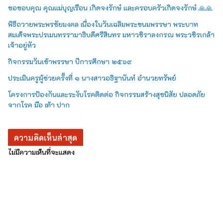
ขอขอบคุณ คุณแม่บุญเรือน เกิดจงรักษ์ และครอบครัวเกิดจงรักษ์ 🙏🙏
พิธีถวายพระพรชัยมงคล เนื่องในวันเฉลิมพระชนมพรรษา พระบาท
สมเด็จพระปรเมนทรรามาธิบดีศรีสินทร มหาวชิราลงกรณ พระวชิรเกล้า
เจ้าอยู่หัว
กิจกรรมวันเข้าพรรษา ปีการศึกษา ๒๕๖๙
ประเมินครูผู้ช่วยครั้งที่ ๑ นางสาวอธิฐานันท์ อำนวยทรัพย์
โครงการป้องกันและระงับโรคติดต่อ กิจกรรมสร้างสุขนิสัย ปลอดภัย
จากโรค มือ เท้า ปาก
ความคิดเห็นล่าสุด
ไม่มีความเห็นที่จะแสดง